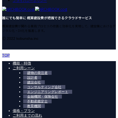
プライバシーポリシー
誰にでも簡単に 概算建設費が把握できるクラウドサービス
概算建設費が関わる業務プロセスの改善と効率化を実現して、建設業におけるデ
ジタル化・DX化を推進します。
Ⓒ 2022 kobunsha.inc
TOP
機能・特徴
ご利用シーン
建物の発注者
設計者
建設会社
コンサルティング会社
エンジニアリングレポート
金融機関・保険会社
不動産鑑定士
教育機関
価格・プラン
ご利用までの流れ